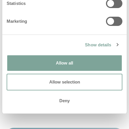
Statistics
Elimineert bacteriën en virussen
Marketing
Een revolutie in de strijd tegen ziektekiemen
en infectieziekten. Effectief tegen E.coli,
S.aureus, en alle omhulde virussen, inclusief
het unieke Norovirus. Dit creëert een
Show details
gezonde omgeving voor iedereen.
Allow all
Allow selection
1 / 4
Deny